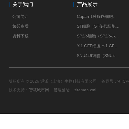
关于我们
产品展示
公司简介
Capan-1胰腺癌细胞（Capan-1细胞株）
荣誉资质
ST细胞（ST传代细胞库）
资料下载
SP2/o细胞（SP2/o小鼠骨髓瘤细胞）
Y-1 GFP细胞 Y-1 GFP肾上腺皮质细胞
SNU449细胞（SNU449肝癌细胞库）
版权所有 © 2026 通派（上海）生物科技有限公司 备案号：
沪ICP
技术支持：
智慧城市网
管理登陆
sitemap.xml