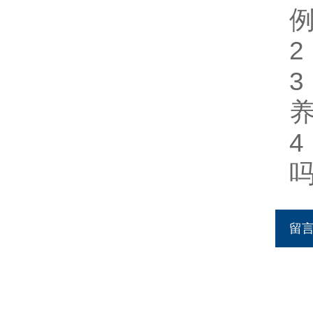
3
养
4
留