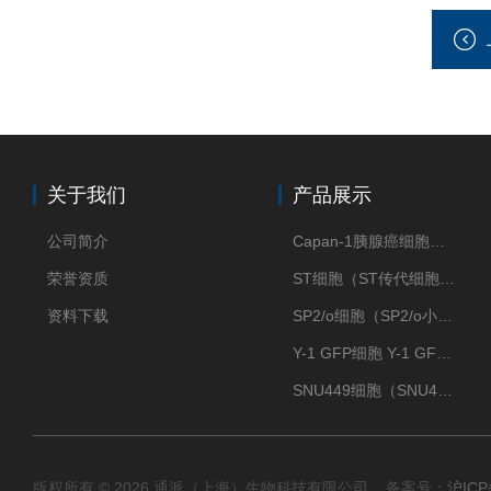
关于我们
产品展示
公司简介
Capan-1胰腺癌细胞（Capan-1细胞株）
荣誉资质
ST细胞（ST传代细胞库）
资料下载
SP2/o细胞（SP2/o小鼠骨髓瘤细胞）
Y-1 GFP细胞 Y-1 GFP肾上腺皮质细胞
SNU449细胞（SNU449肝癌细胞库）
版权所有 © 2026 通派（上海）生物科技有限公司 备案号：
沪ICP