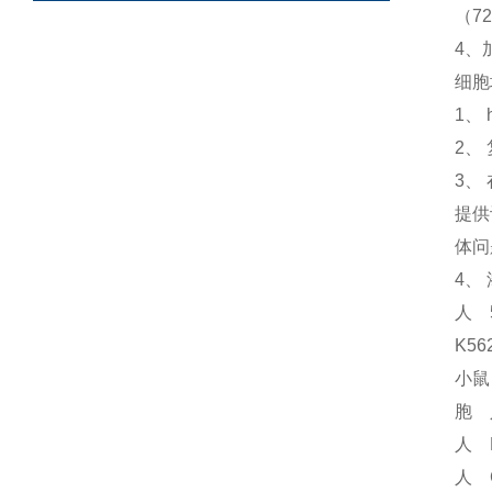
（72
4、
细胞
1、
2、
3、
提供
体问
4、
人 
K5
小鼠
胞 
人 
人 