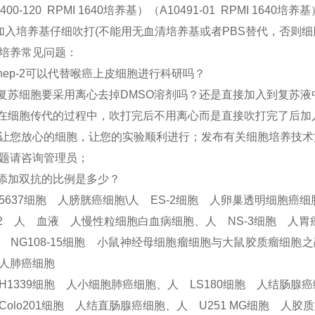
400-120 RPMI 1640培养基）（A10491-01 RPMI 1640培养基
加入培养基仔细吹打(不能用无血清培养基或者PBS替代，否则细
培养常见问题：
 hep-2可以代替喉癌上皮细胞进行科研吗？
 复苏细胞要采用离心去掉DMSO溶剂吗？还是直接加入到复苏液
 在细胞传代的过程中，吹打完后不用离心而是直接吹打完了后加
让您放心的细胞，让您的实验顺利进行；发布有关细胞培养技术
题请咨询管理员；
 添加双抗的比例是多少？
5637细胞 人膀胱癌细胞\人 ES-2细胞 人卵巢透明细胞癌
62 人 血液 人慢性粒细胞白血病细胞、人 NS-3细胞 人胃
 NG108-15细胞 小鼠神经母细胞瘤细胞与大鼠胶质瘤细胞之
人肺癌细胞
H1339细胞 人小细胞肺癌细胞、人 LS180细胞 人结肠腺
Colo201细胞 人结直肠腺癌细胞、人 U251 MG细胞 人