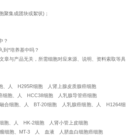
）
胞聚集成团块或絮状)；
中？
入到*培养基中吗？
文章与产品无关，所需细胞对应来源、说明、资料索取等具
细胞、人 H295R细胞 人肾上腺皮质腺癌细胞
癌细胞、人 HCC38细胞 人乳腺导管癌细胞
融合细胞、人 BT-20细胞 人乳腺癌细胞、人 H1264细
癌细胞、人 HK-2细胞 人肾小管上皮细胞
胶质瘤细胞、MT-3 人 血液 人脐血白细胞癌细胞