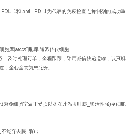
, anti -PDL -1和 anti - PD- 1为代表的免疫检查点抑制剂的成功重
库|atcc细胞库|通派传代细胞
务，及时处理订单，全程跟踪，采用诚信快递运输，认真解
度，全心全意为您服务。
；
）
化(避免细胞室温下受损以及在此温度时胰_酶活性强)至细胞
）
不能弃去胰_酶)；