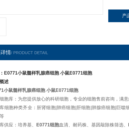
产
品详情
/ PRODUCT DETAIL
：E0771小鼠髓样乳腺癌细胞 小鼠E0771细胞
概述
771小鼠髓样乳腺癌细胞 小鼠E0771细胞
细胞库：为您提供放心的科研细胞，专业的细胞售前咨询，满意
库细胞种类齐全：胚肾细胞|肺癌细胞|肝细胞|肺腺癌细胞|巨噬细
等
库供应：培养基、
E0771细胞
血清、耐药株、基因敲除株筛选、