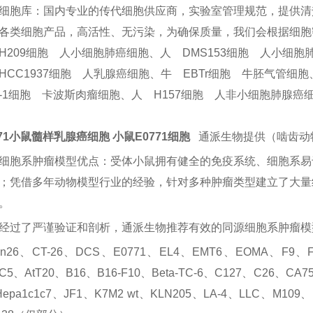
细胞库：国内专业的传代细胞供应商，实验室管理规范，提供清
各类细胞产品，高活性、无污染，为确保质量，我们会根据细胞
H209细胞 人小细胞肺癌细胞、人 DMS153细胞 人小细胞
HCC1937细胞 人乳腺癌细胞、牛 EBTr细胞 牛胚气管细胞
Y-1细胞 卡波斯肉瘤细胞、人 H157细胞 人非小细胞肺腺癌
771小鼠髓样乳腺癌细胞 小鼠E0771细胞
通派生物提供（啮齿动
细胞系肿瘤模型优点：受体小鼠拥有健全的免疫系统、细胞系易
；
凭借多年动物模型行业的经验，针对多种肿瘤类型建立了大量
。
经过了严谨验证和剖析，通派生物推荐有效的同源细胞系肿瘤模
on26、CT-26、DCS、E0771、EL4、EMT6、EOMA、F9、FAO
C5、AtT20、B16、B16-F10、Beta-TC-6、C127、C26、CA7
epa1c1c7、JF1、K7M2 wt、KLN205、LA-4、LLC、M109