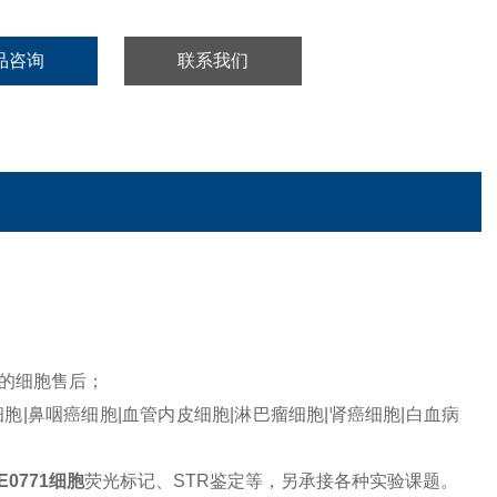
品咨询
联系我们
的细胞售后；
胞|鼻咽癌细胞|血管内皮细胞|淋巴瘤细胞|肾癌细胞|白血病
E0771细胞
荧光标记、STR鉴定等，另承接各种实验课题。