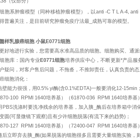
A38（仅部分）
细胞系肿瘤模型（同种移植肿瘤模型），以
anti -C T L A-4
得普遍关注，是目前研究肿瘤免疫疗法最_成熟可靠的模型。
髓样乳腺癌细胞 小鼠E0771细胞
更好地进行实验，您需要高水准高品质的细胞。细胞购买、通派细胞
细胞库：国内专业
E0771细胞
培养供应中心，不断更新*产品服
户疑问，对客户售后问题，不拖沓，不推卸责任，认真负责的态
癌细胞消化：
贴壁能力很强，用0.5% yi酶(含0.1%EDTA)一般要消化12-15min
870-100 RPMI 1640培养基）（61870-036 RPMI 1640培养基
用PBS洗涤时要洗净残余的培养基，加入胰_酶后在培养箱中消
变圆(可显微镜下观察)且有少许细胞脱落(有流下来的趋势)；
870-127 RPMI 1640培养基）（72400-047 RPMI 1640培养基
随后立即弃去胰_酶(如果脱落的细胞很多且需要大量细胞实验，则