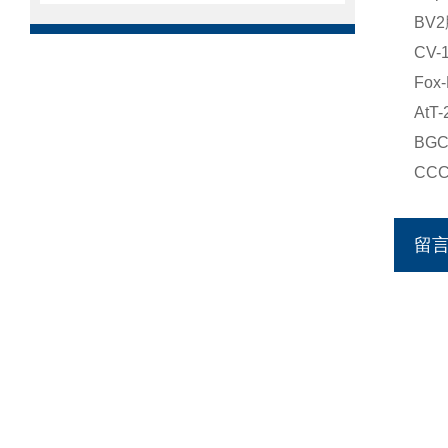
BV
CV
Fo
At
BG
CC
留