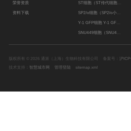
荣誉资质
ST细胞（ST传代细胞库）
资料下载
SP2/o细胞（SP2/o小鼠骨髓瘤细胞）
Y-1 GFP细胞 Y-1 GFP肾上腺皮质细胞
SNU449细胞（SNU449肝癌细胞库）
版权所有 © 2026 通派（上海）生物科技有限公司 备案号：
沪ICP
技术支持：
智慧城市网
管理登陆
sitemap.xml