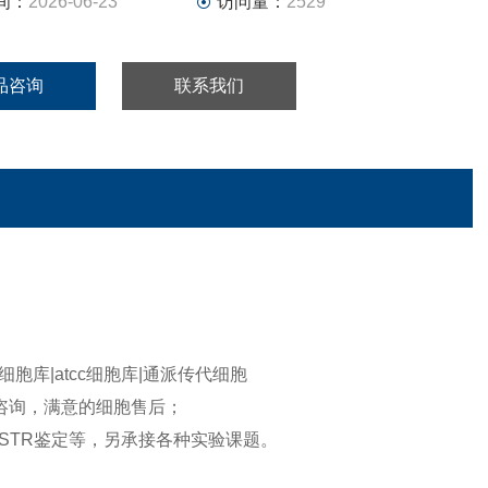
间：
2026-06-23
访问量：
2529
品咨询
联系我们
库|atcc细胞库|通派传代细胞
咨询，满意的细胞售后；
STR鉴定等，另承接各种实验课题。