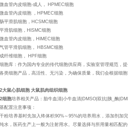
微血管内皮细胞-成人， HPMEC细胞
微血管内皮细胞 ，HPMEC细胞
肠平滑肌细胞，HCSMC细胞
平滑肌细胞，HISMC细胞
微血管内皮细胞，HIMEC细胞
气管平滑肌细胞， HBSMC细胞
成纤维细胞， HPF细胞
细胞库：作为国内专业的传代细胞供应商，实验室管理规范，提
各类细胞产品，高活性、无污染，为确保质量，我们会根据细胞
C2大鼠心肌细胞 大鼠肌肉组织细胞
C2细胞
培养相关产品：胎牛血清|小牛血清|DMSO|双抗|胰_酶|DM
基配置注意事项：
干粉培养基时先加入终体积90%～95%的培养用水，添加剂加
纯水，医药生产上一般为注射用水。尽量选择与所用量相匹配的