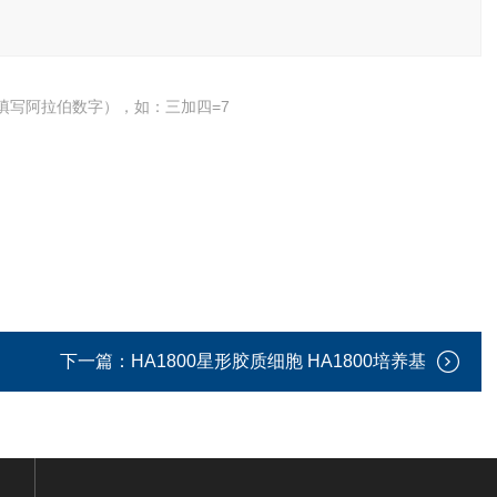
填写阿拉伯数字），如：三加四=7
下一篇：
HA1800星形胶质细胞 HA1800培养基