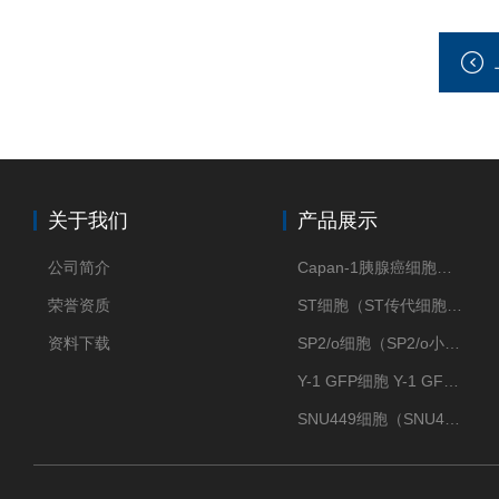
关于我们
产品展示
公司简介
Capan-1胰腺癌细胞（Capan-1细胞株）
荣誉资质
ST细胞（ST传代细胞库）
资料下载
SP2/o细胞（SP2/o小鼠骨髓瘤细胞）
Y-1 GFP细胞 Y-1 GFP肾上腺皮质细胞
SNU449细胞（SNU449肝癌细胞库）