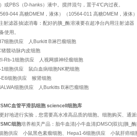
）或PBS（D-hanks）液中。搅拌混匀，置于4℃内过夜。
0569-044 高糖DMEM，液体）（10564-011 高糖DMEM，液体
用注射滤器抽滤消毒：配好的胰_酶溶液要在超净台内用注射滤器（
备使用。
37细胞供应 人Burkitt B淋巴瘤细胞
EC猪髋动脉内皮细胞
RI-Rb-1细胞供应 人视网膜神经瘤细胞
C-1细胞供应 鼠白血病细胞NK靶细胞
ro-E6细胞供应 猴肾细胞
MALWA细胞供应 人Burkitts B淋巴瘤细胞
VSMC血管平滑肌细胞 sciencell细胞库
更好地进行实验，您需要高水准高品质的细胞。细胞购买、通派细胞
VSMC细胞
培养相关产品：胎牛血清|小牛血清|DMSO|双抗|胰_酶|
6细胞供应 小鼠黑色素瘤细胞、Hepa1-6细胞供应 小鼠肝癌细胞、