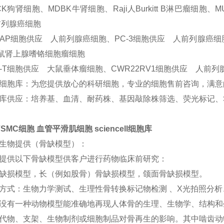
CK狗肾细胞、MDBK牛肾细胞、Raji人Burkitt B淋巴瘤细
列腺癌细胞
CAP细胞供应 人前列腺癌细胞、PC-3细胞供应 人前列腺癌细
肾上腺嗜铬细胞瘤细胞
3-T细胞供应 大鼠垂体瘤细胞、CWR22RV1细胞供应 人前列
细胞库：为您提供放心的科研细胞，专业的细胞售前咨询，满意
库供应：培养基、血清、耐药株、基因敲除株筛选、荧光标记、
VSMC细胞 血管平滑肌细胞 sciencell细胞库
生物提供（骨缺模型）：
提供以下骨缺模型供客户进行药物临床前研究：
缺损模型，长（例如股骨）骨缺损模型，颌面骨缺损模型。
方式：生物力学测试、生理性骨转换标记物检测 、X光拍照分
没有一种动物模型能准确地再现人体骨的生理、生物学、结构和
代物、支架、生物制剂或细胞制品对骨再生的影响。其中啮齿动