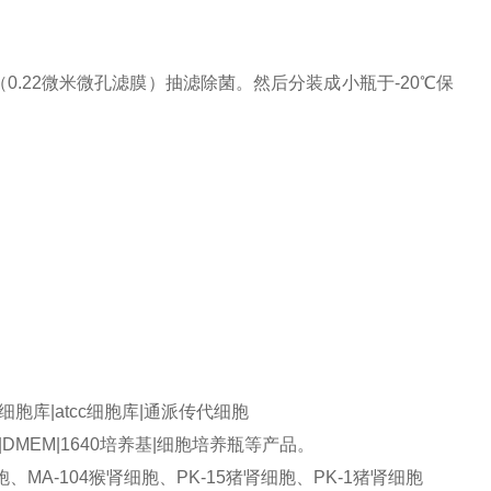
）
0.22微米微孔滤膜）抽滤除菌。然后分装成小瓶于-20℃保
库|atcc细胞库|通派传代细胞
DMEM|1640培养基|细胞培养瓶等产品。
MA-104猴肾细胞、PK-15猪肾细胞、PK-1猪肾细胞