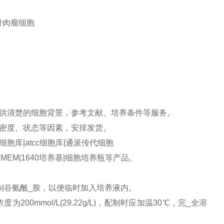
骨肉瘤细胞
供清楚的细胞背景，参考文献、培养条件等服务。
密度、状态等因素，安排发货。
库|atcc细胞库|通派传代细胞
MEM|1640培养基|细胞培养瓶等产品。
制谷氨酰_胺，以便临时加入培养液内。
200mmol/L(29.22g/L)，配制时应加温30℃，完_全溶