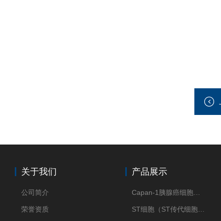
关于我们
产品展示
公司简介
Capan-1胰腺癌细胞（Capan-1细胞株）
荣誉资质
ST细胞（ST传代细胞库）