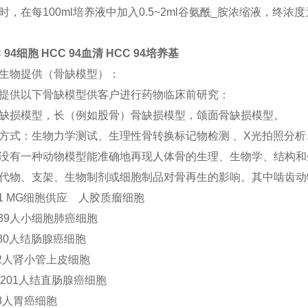
时，在每100ml培养液中加入0.5~2ml谷氨酰_胺浓缩液，终浓度为1
 94细胞 HCC 94血清 HCC 94培养基
生物提供（骨缺模型）：
提供以下骨缺模型供客户进行药物临床前研究：
缺损模型，长（例如股骨）骨缺损模型，颌面骨缺损模型。
方式：生物力学测试、生理性骨转换标记物检测 、X光拍照分
没有一种动物模型能准确地再现人体骨的生理、生物学、结构和
代物、支架、生物制剂或细胞制品对骨再生的影响。其中啮齿动
51 MG细胞供应 人胶质瘤细胞
339人小细胞肺癌细胞
180人结肠腺癌细胞
-2人肾小管上皮细胞
lo201人结直肠腺癌细胞
-3人胃癌细胞