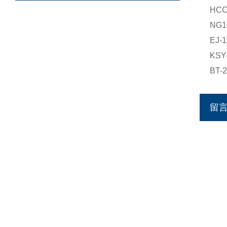
HC
NG
EJ
KS
BT
留