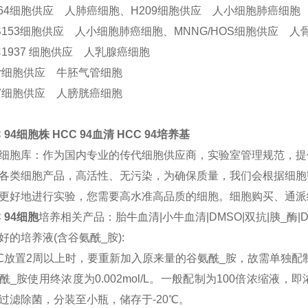
264细胞供应 人肺癌细胞、H209细胞供应 人小细胞肺癌细胞
S153细胞供应 人小细胞肺癌细胞、MNNG/HOS细胞供应 人
C1937 细胞供应 人乳腺癌细胞
Tr细胞供应 牛胚气管细胞
37细胞供应 人膀胱癌细胞
 94细胞株 HCC 94血清 HCC 94培养基
细胞库：作为国内专业的传代细胞供应商，实验室管理规范，提
各类细胞产品，高活性、无污染，为确保质量，我们会根据细胞
更好地进行实验，您需要高水准高品质的细胞。细胞购买、通派细胞
 94细胞
培养相关产品：胎牛血清|小牛血清|DMSO|双抗|胰_酶|D
好的培养液(含谷氨酰_胺):
℃放置2周以上时，要重新加入原来量的谷氨酰_胺，故需单独配
酰_胺使用终浓度为0.002mol/L。一般配制为100倍浓缩液，即浓度为
过滤除菌，分装至小瓶，储存于-20℃。