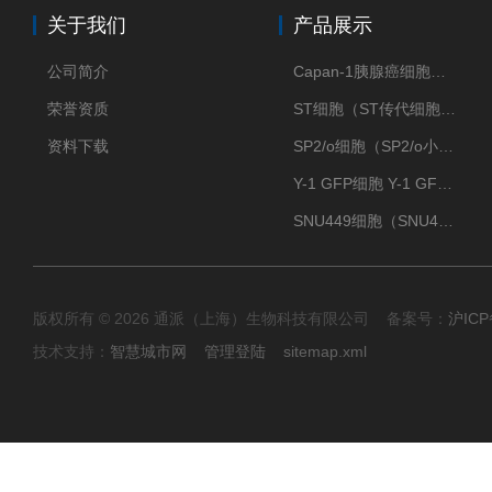
关于我们
产品展示
公司简介
Capan-1胰腺癌细胞（Capan-1细胞株）
荣誉资质
ST细胞（ST传代细胞库）
资料下载
SP2/o细胞（SP2/o小鼠骨髓瘤细胞）
Y-1 GFP细胞 Y-1 GFP肾上腺皮质细胞
SNU449细胞（SNU449肝癌细胞库）
版权所有 © 2026 通派（上海）生物科技有限公司 备案号：
沪ICP
技术支持：
智慧城市网
管理登陆
sitemap.xml