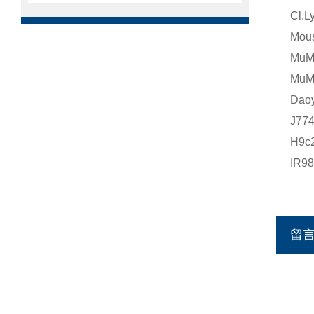
Cl.
Mou
Mu
Mu
Da
J77
H9
IR
留