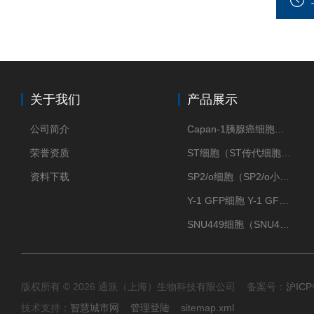
关于我们
产品展示
公司简介
Capan-1胰腺癌细胞（Capan-1细胞株）
荣誉资质
ST细胞（ST传代细胞库）
资料下载
SP2/o细胞（SP2/o小鼠骨髓瘤细胞）
Y-1 GFP细胞 Y-1 GFP肾上腺皮质细胞
SNU449细胞（SNU449肝癌细胞库）
版权所有 © 2026 通派（上海）生物科技有限公司 备案号：
沪ICP
技术支持：
智慧城市网
管理登陆
sitemap.xml