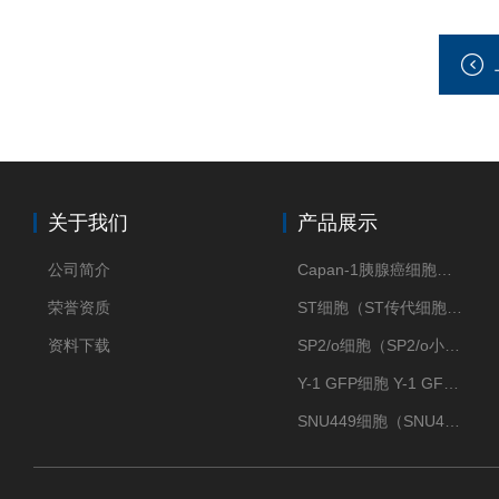
关于我们
产品展示
公司简介
Capan-1胰腺癌细胞（Capan-1细胞株）
荣誉资质
ST细胞（ST传代细胞库）
资料下载
SP2/o细胞（SP2/o小鼠骨髓瘤细胞）
Y-1 GFP细胞 Y-1 GFP肾上腺皮质细胞
SNU449细胞（SNU449肝癌细胞库）