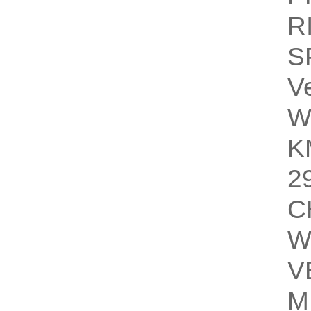
R
S
V
W
K
2
C
W
V
M