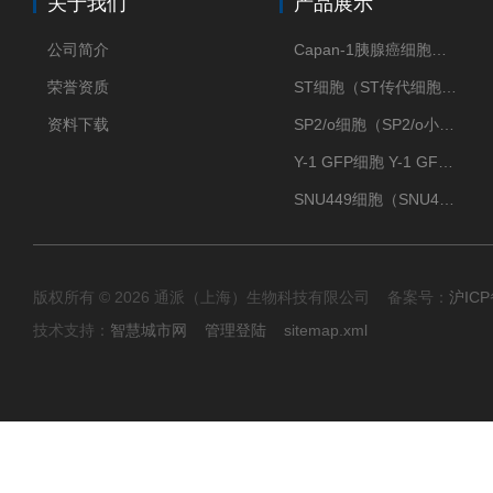
关于我们
产品展示
公司简介
Capan-1胰腺癌细胞（Capan-1细胞株）
荣誉资质
ST细胞（ST传代细胞库）
资料下载
SP2/o细胞（SP2/o小鼠骨髓瘤细胞）
Y-1 GFP细胞 Y-1 GFP肾上腺皮质细胞
SNU449细胞（SNU449肝癌细胞库）
版权所有 © 2026 通派（上海）生物科技有限公司 备案号：
沪ICP
技术支持：
智慧城市网
管理登陆
sitemap.xml