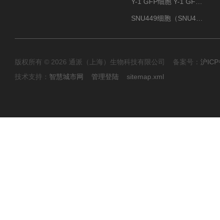
Y-1 GFP细胞 Y-1 GFP肾上腺皮质细胞
SNU449细胞（SNU449肝癌细胞库）
版权所有 © 2026 通派（上海）生物科技有限公司 备案号：
沪ICP
技术支持：
智慧城市网
管理登陆
sitemap.xml