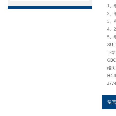
1、
2、
3、
4、
5、
SU
下结
GB
维肉
H4
J7
留