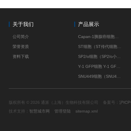
关于我们
产品展示
公司简介
Capan-1胰腺癌细胞（Capan-1细胞株）
荣誉资质
ST细胞（ST传代细胞库）
资料下载
SP2/o细胞（SP2/o小鼠骨髓瘤细胞）
Y-1 GFP细胞 Y-1 GFP肾上腺皮质细胞
SNU449细胞（SNU449肝癌细胞库）
版权所有 © 2026 通派（上海）生物科技有限公司 备案号：
沪ICP
技术支持：
智慧城市网
管理登陆
sitemap.xml