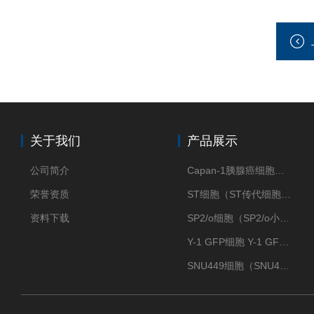
关于我们
产品展示
公司简介
Capan-1胰腺癌细胞（Capan-1细胞株）
荣誉资质
ST细胞（ST传代细胞库）
资料下载
SP2/o细胞（SP2/o小鼠骨髓瘤细胞）
Y-1 GFP细胞 Y-1 GFP肾上腺皮质细胞
SNU449细胞（SNU449肝癌细胞库）