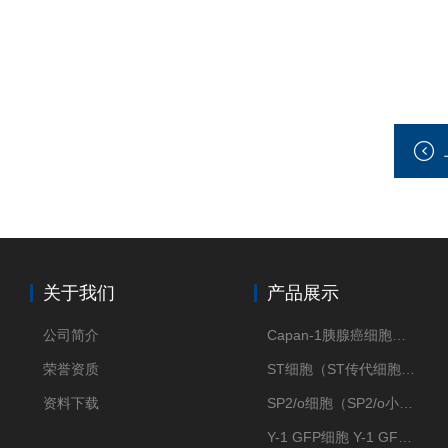
关于我们
产品展示
公司简介
Capan-1胰腺癌细胞（Capan-1细胞株）
荣誉资质
ST细胞（ST传代细胞库）
资料下载
SP2/o细胞（SP2/o小鼠骨髓瘤细胞）
Y-1 GFP细胞 Y-1 GFP肾上腺皮质细胞