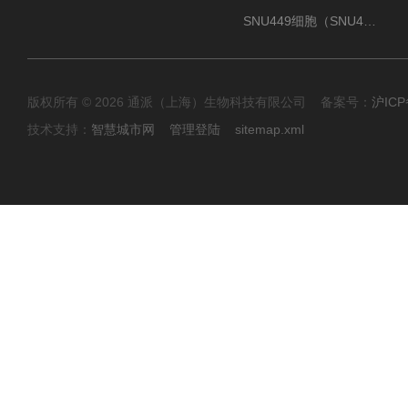
SNU449细胞（SNU449肝癌细胞库）
版权所有 © 2026 通派（上海）生物科技有限公司 备案号：
沪ICP
技术支持：
智慧城市网
管理登陆
sitemap.xml