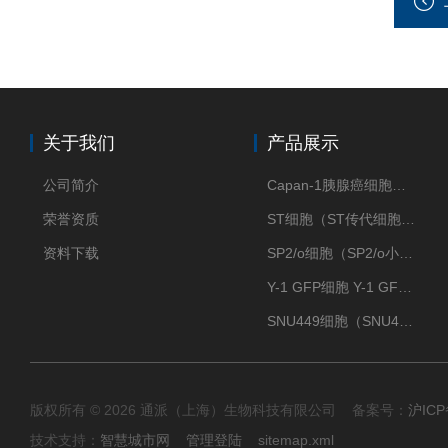
关于我们
产品展示
公司简介
Capan-1胰腺癌细胞（Capan-1细胞株）
荣誉资质
ST细胞（ST传代细胞库）
资料下载
SP2/o细胞（SP2/o小鼠骨髓瘤细胞）
Y-1 GFP细胞 Y-1 GFP肾上腺皮质细胞
SNU449细胞（SNU449肝癌细胞库）
版权所有 © 2026 通派（上海）生物科技有限公司 备案号：
沪ICP
技术支持：
智慧城市网
管理登陆
sitemap.xml