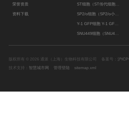
荣誉资质
ST细胞（ST传代细胞库）
资料下载
SP2/o细胞（SP2/o小鼠骨髓瘤细胞）
Y-1 GFP细胞 Y-1 GFP肾上腺皮质细胞
SNU449细胞（SNU449肝癌细胞库）
版权所有 © 2026 通派（上海）生物科技有限公司 备案号：
沪ICP
技术支持：
智慧城市网
管理登陆
sitemap.xml