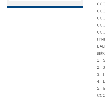
CC
CC
CC
CC
CC
H4
BA
细胞
1、
2、
3、
4、
5、
CC