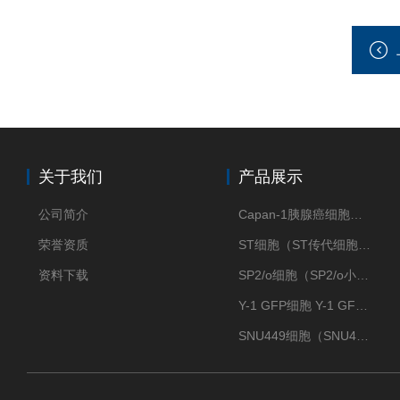
关于我们
产品展示
公司简介
Capan-1胰腺癌细胞（Capan-1细胞株）
荣誉资质
ST细胞（ST传代细胞库）
资料下载
SP2/o细胞（SP2/o小鼠骨髓瘤细胞）
Y-1 GFP细胞 Y-1 GFP肾上腺皮质细胞
SNU449细胞（SNU449肝癌细胞库）