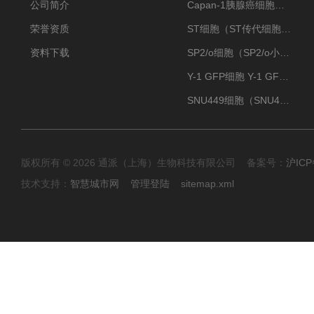
公司简介
Capan-1胰腺癌细胞（Capan-1细胞株）
荣誉资质
ST细胞（ST传代细胞库）
资料下载
SP2/o细胞（SP2/o小鼠骨髓瘤细胞）
Y-1 GFP细胞 Y-1 GFP肾上腺皮质细胞
SNU449细胞（SNU449肝癌细胞库）
版权所有 © 2026 通派（上海）生物科技有限公司 备案号：
沪ICP
技术支持：
智慧城市网
管理登陆
sitemap.xml