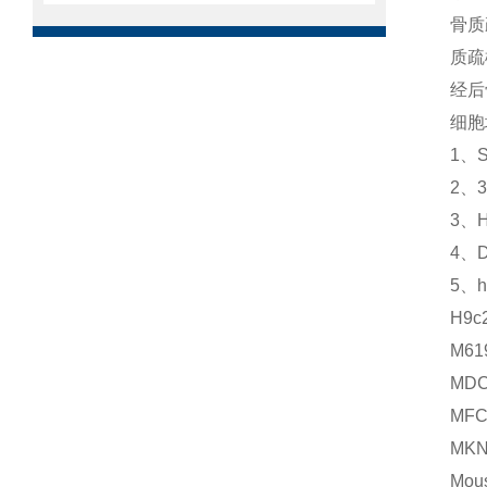
骨质
质疏
经后
细胞
1、
2、
3、
4、
5、
H9
M6
MD
MF
MK
Mo