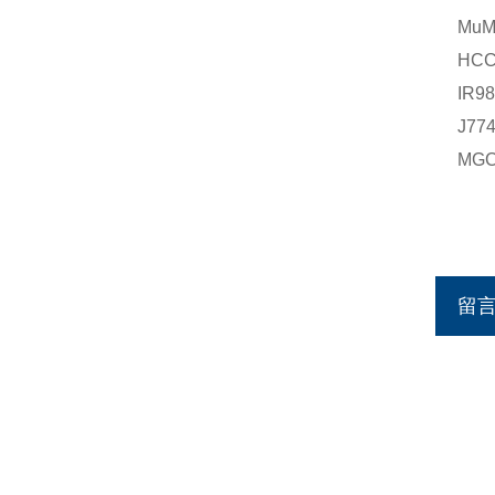
Mu
HC
IR
J7
MG
留