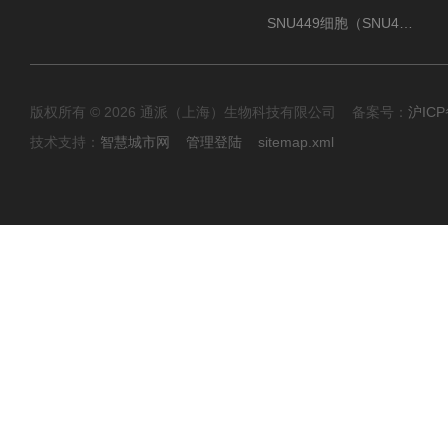
SNU449细胞（SNU449肝癌细胞库）
版权所有 © 2026 通派（上海）生物科技有限公司 备案号：
沪ICP
技术支持：
智慧城市网
管理登陆
sitemap.xml