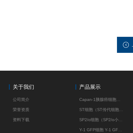
关于我们
产品展示
公司简介
Capan-1胰腺癌细胞（Capan-1细胞株）
荣誉资质
ST细胞（ST传代细胞库）
资料下载
SP2/o细胞（SP2/o小鼠骨髓瘤细胞）
Y-1 GFP细胞 Y-1 GFP肾上腺皮质细胞