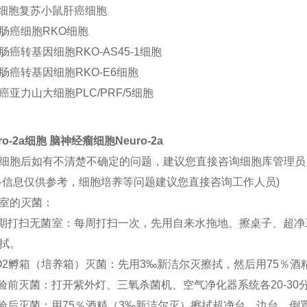
2细胞复苏
小鼠肝癌细胞
肠癌细胞RKO细胞
肠癌转基因细胞RKO-AS45-1细胞
肠癌转基因细胞RKO-E6细胞
癌亚力山大细胞PLC/PRF/5细胞
ro-2a细胞 脑神经瘤细胞Neuro-2a
细胞后如有不清楚不确定的问题，建议您直接咨询细胞库管理员
络信息仅供参考，细胞培养等问题建议您直接咨询工作人员)
室的灭菌：
定期打扫无菌室：每周打扫一次，先用自来水拖地、擦桌子、超净
拭。
CO2孵箱（培养箱）灭菌：先用3‰新洁尔灭擦拭，然后用75％酒
实验前灭菌：打开紫外灯、三氧杀菌机、空气净化器系统各20-30
实验后灭菌：用75％酒精（3‰新洁尔灭）擦拭超净台、边台、倒