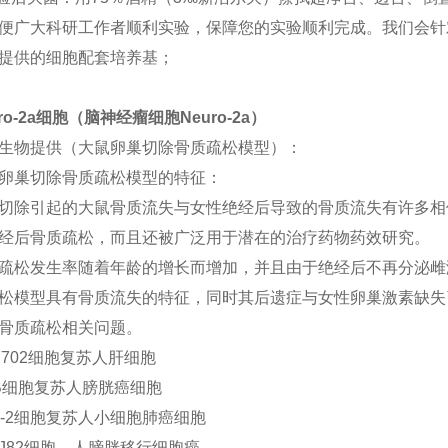
便广大科研工作者顺利实验，保障您的实验顺利完成。我们会针
提供的细胞配套培养基；
uro-2a细胞（脑神经瘤细胞Neuro-2a）
生物提供（大鼠卵巢切除骨质疏松模型）：
卵巢切除骨质疏松模型的特征：
切除引起的大鼠骨质流失与女性绝经后导致的骨质流失有许多相
经后骨质疏松，而且还被广泛用于潜在的治疗药物药效研究。
疏松发生率随着年龄的增长而增加，并且由于绝经后不再分泌雌
松模型具有骨质流失的特征，同时其后遗症与女性卵巢激素缺失
骨质疏松相关问题。
-7702细胞复苏
人肝细胞
-B细胞复苏人膀胱癌细胞
C-2细胞复苏人小细胞肺癌细胞
J82细胞 人膀胱移行细胞癌