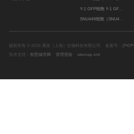
Y-1 GFP细胞 Y-1 GFP肾上腺皮质细胞
SNU449细胞（SNU449肝癌细胞库）
版权所有 © 2026 通派（上海）生物科技有限公司 备案号：
沪ICP
技术支持：
智慧城市网
管理登陆
sitemap.xml