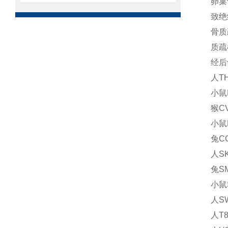
卵巢
致绝
骨质
质疏
经后
人T
小鼠
猴C
小鼠
兔C
人S
兔S
小鼠
人S
人T