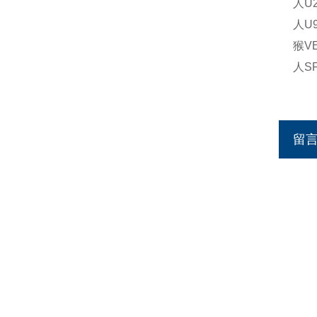
人U
人U
猴V
人S
留