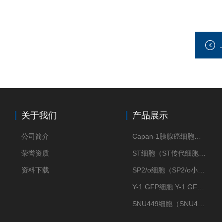
关于我们
产品展示
公司简介
Capan-1胰腺癌细胞（Capan-1细胞株）
荣誉资质
ST细胞（ST传代细胞库）
资料下载
SP2/o细胞（SP2/o小鼠骨髓瘤细胞）
Y-1 GFP细胞 Y-1 GFP肾上腺皮质细胞
SNU449细胞（SNU449肝癌细胞库）