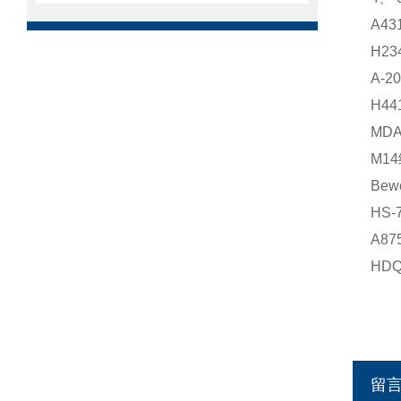
A4
H2
A-
H4
MD
M1
Be
HS
A8
HD
留