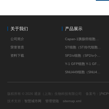
关于我们
产品展示
公司简介
Capan-1胰腺癌细胞（Capan-1细胞株）
荣誉资质
ST细胞（ST传代细胞库）
资料下载
SP2/o细胞（SP2/o小鼠骨髓瘤细胞）
Y-1 GFP细胞 Y-1 GFP肾上腺皮质细胞
SNU449细胞（SNU449肝癌细胞库）
版权所有 © 2026 通派（上海）生物科技有限公司 备案号：
沪ICP
技术支持：
智慧城市网
管理登陆
sitemap.xml