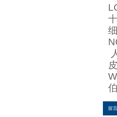
L
十
N
皮
W
留