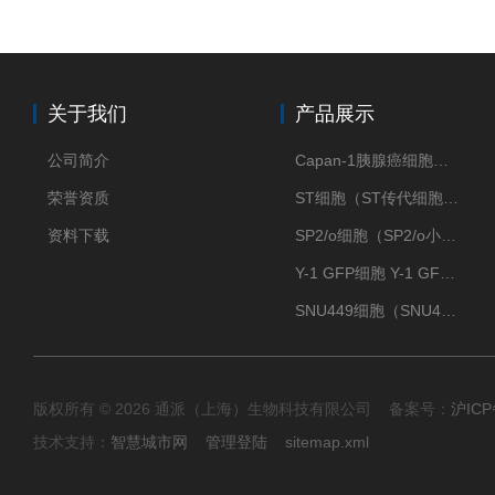
关于我们
产品展示
公司简介
Capan-1胰腺癌细胞（Capan-1细胞株）
荣誉资质
ST细胞（ST传代细胞库）
资料下载
SP2/o细胞（SP2/o小鼠骨髓瘤细胞）
Y-1 GFP细胞 Y-1 GFP肾上腺皮质细胞
SNU449细胞（SNU449肝癌细胞库）
版权所有 © 2026 通派（上海）生物科技有限公司 备案号：
沪ICP
技术支持：
智慧城市网
管理登陆
sitemap.xml