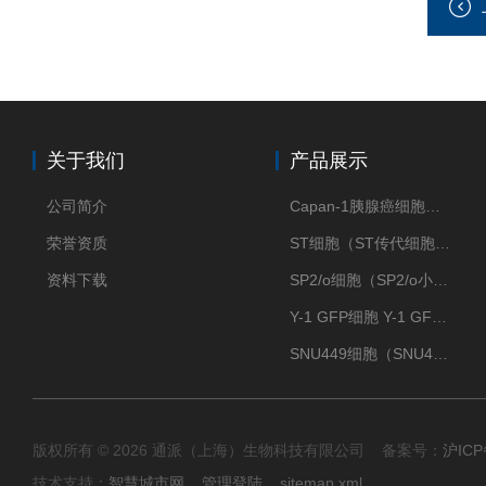
关于我们
产品展示
公司简介
Capan-1胰腺癌细胞（Capan-1细胞株）
荣誉资质
ST细胞（ST传代细胞库）
资料下载
SP2/o细胞（SP2/o小鼠骨髓瘤细胞）
Y-1 GFP细胞 Y-1 GFP肾上腺皮质细胞
SNU449细胞（SNU449肝癌细胞库）
版权所有 © 2026 通派（上海）生物科技有限公司 备案号：
沪ICP
技术支持：
智慧城市网
管理登陆
sitemap.xml