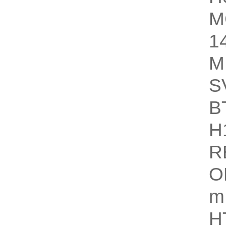
M
1
M
S
B
H
R
O
H