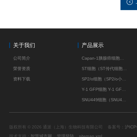
关于我们
产品展示
公司简介
Capan-1胰腺癌细胞（Capan-1细胞株）
荣誉资质
ST细胞（ST传代细胞库）
资料下载
SP2/o细胞（SP2/o小鼠骨髓瘤细胞）
Y-1 GFP细胞 Y-1 GFP肾上腺皮质细胞
SNU449细胞（SNU449肝癌细胞库）
版权所有 © 2026 通派（上海）生物科技有限公司 备案号：
沪ICP
技术支持：
智慧城市网
管理登陆
sitemap.xml