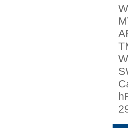
W
M
A
T
W
S
C
h
2