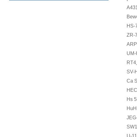
A4
Be
HS
ZR
AR
UM
RT
SV
Ca
HE
Hs
Hu
JE
SW
U-