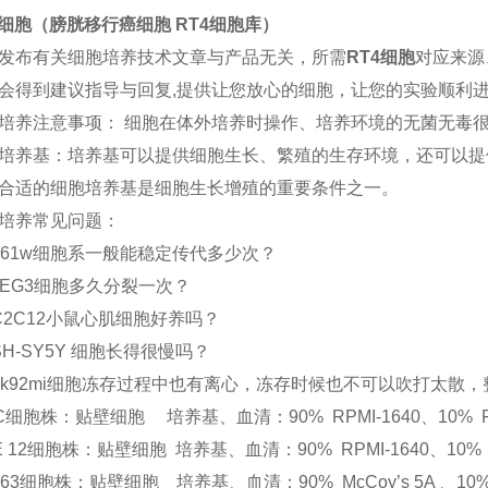
4细胞（膀胱移行癌细胞 RT4细胞库）
发布有关细胞培养技术文章与产品无关，所需
RT4细胞
对应来源
会得到建议指导与回复,提供让您放心的细胞，让您的
实验顺利
培养注意事项： 细胞在体外培养时操作、培养环境的无菌无毒
培养基：培养基可以提供细胞生长、繁殖的生存环境，还可以提
合适的细胞培养基是细胞生长增殖的重要条件之一。
培养常见问题：
661w细胞系一般能稳定传代多少次？
JEG3细胞多久分裂一次？
C2C12小鼠心肌细胞好养吗？
SH-SY5Y 细胞长得很慢吗？
nk92mi细胞冻存过程中也有离心，冻存时候也不可以吹打太散
FC细胞株：贴壁细胞 培养基、血清：90% RPMI-1640、10% F
LE 12细胞株：贴壁细胞 培养基、血清：90% RPMI-1640、10% 
G-63细胞株：贴壁细胞 培养基、血清：90% McCoy’s 5A 、10%