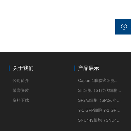
关于我们
产品展示
公司简介
Capan-1胰腺癌细胞（Capan-1细胞株）
荣誉资质
ST细胞（ST传代细胞库）
资料下载
SP2/o细胞（SP2/o小鼠骨髓瘤细胞）
Y-1 GFP细胞 Y-1 GFP肾上腺皮质细胞
SNU449细胞（SNU449肝癌细胞库）