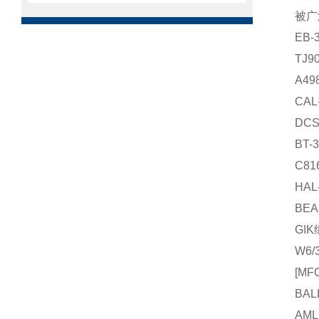
被广
EB
TJ
A4
CA
DC
BT
C8
HA
BE
GI
W6
[M
BA
AM