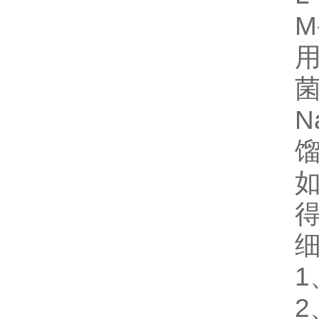
M
用
N
馏
1
2