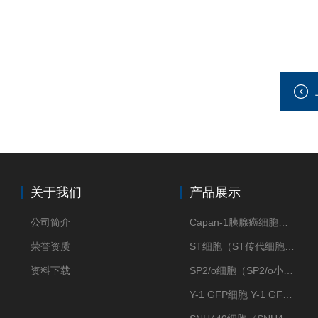
关于我们
产品展示
公司简介
Capan-1胰腺癌细胞（Capan-1细胞株）
荣誉资质
ST细胞（ST传代细胞库）
资料下载
SP2/o细胞（SP2/o小鼠骨髓瘤细胞）
Y-1 GFP细胞 Y-1 GFP肾上腺皮质细胞