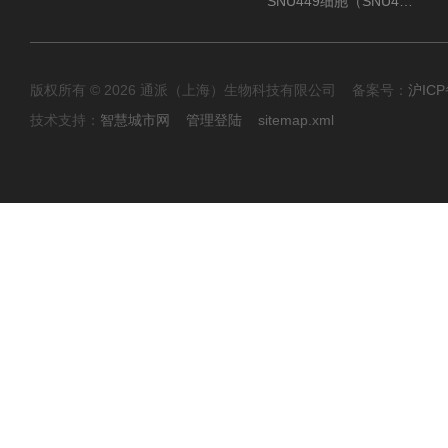
SNU449细胞（SNU449肝癌细胞库）
版权所有 © 2026 通派（上海）生物科技有限公司 备案号：
沪ICP
技术支持：
智慧城市网
管理登陆
sitemap.xml