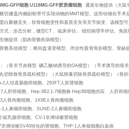
18MG-GFP细胞 U118MG-GFP胶质瘤细胞
通派生物提供（大鼠
横切膝盖内侧副韧带可实现动物的MMT模型。这些动物在手术后
蛋白聚糖丢失，软骨细胞变性和基质丢失等关节病变。该模型可
方式：步态分析，微型CT 、临床评估 、组织病理学评估、免疫
生物提供（肌肉骨骼疾病模型）
骨骼系统模型 ：椎间盘退变模型、闭合性股骨骨折模型、骨缺损
：（骨关节炎模型 碘乙酸钠诱导的OA模型）（手术诱导的骨关
丸切除致骨质疏松模型）（大鼠卵巢切除骨质疏松模型）（骨折
co-2人结直肠腺癌细胞、293FT人胚肾细胞
H7人肝癌细胞、Hep-3B2.1-7细胞株 Hep3B细胞供应 人肝癌细
63人骨肉瘤细胞、143B人骨肉瘤细胞
E-1人鼻咽癌细胞、SUNE-2人鼻咽癌细胞
1小鼠乳腺癌细胞、CV-1非洲绿猴肾细胞
s7非洲绿猴SV40转化的肾细胞、THP-1人单核细胞白血病