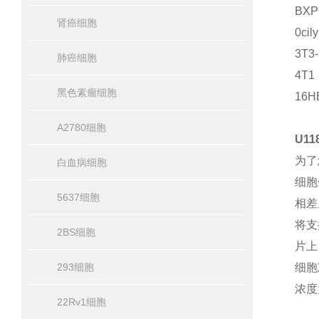
BX
肾癌细胞
0ci
3T
肺癌细胞
4T
黑色素瘤细胞
16
A2780细胞
U1
为了
白血病细胞
细胞
5637细胞
相差
将支
2BS细胞
片上
293细胞
细胞
浓度
22Rv1细胞