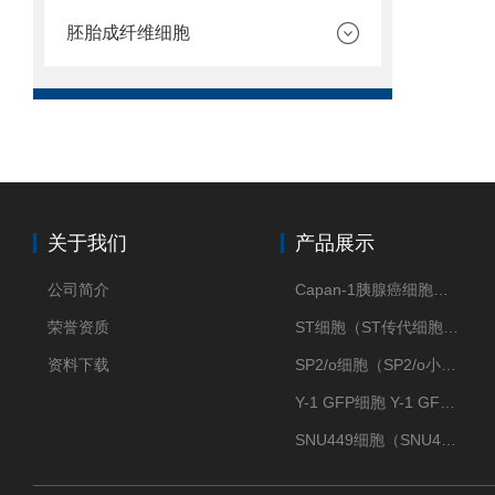
胚胎成纤维细胞
关于我们
产品展示
公司简介
Capan-1胰腺癌细胞（Capan-1细胞株）
荣誉资质
ST细胞（ST传代细胞库）
资料下载
SP2/o细胞（SP2/o小鼠骨髓瘤细胞）
Y-1 GFP细胞 Y-1 GFP肾上腺皮质细胞
SNU449细胞（SNU449肝癌细胞库）