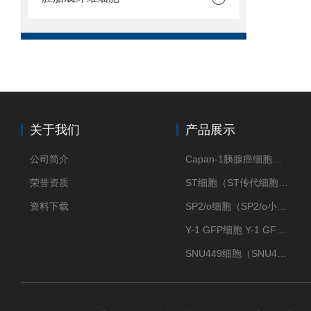
关于我们
产品展示
公司简介
Capan-1胰腺癌细胞（Capan-1细胞株）
荣誉资质
ST细胞（ST传代细胞库）
资料下载
SP2/o细胞（SP2/o小鼠骨髓瘤细胞）
Y-1 GFP细胞 Y-1 GFP肾上腺皮质细胞
SNU449细胞（SNU449肝癌细胞库）