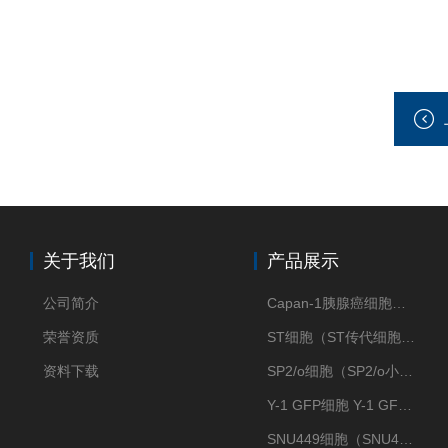
关于我们
产品展示
公司简介
Capan-1胰腺癌细胞（Capan-1细胞株）
荣誉资质
ST细胞（ST传代细胞库）
资料下载
SP2/o细胞（SP2/o小鼠骨髓瘤细胞）
Y-1 GFP细胞 Y-1 GFP肾上腺皮质细胞
SNU449细胞（SNU449肝癌细胞库）