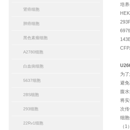
培养
肾癌细胞
HE
29
肺癌细胞
69
黑色素瘤细胞
14
CF
A2780细胞
U2
白血病细胞
为了
5637细胞
避免
腹水
2BS细胞
将实
293细胞
次传
细胞
22Rv1细胞
（1