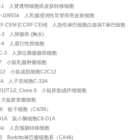
ki-1 人肾透明细胞癌皮肤转移细胞
D-1095Sk 人乳腺浸润性导管癌旁皮肤细胞
RF-CEM [CCRF CEM] 人急性淋巴细胞白血病T淋巴细胞
u-3 人肺腺癌 (胸水)
lu-6 人退行性癌细胞
PC-3 人原位胰腺腺癌细胞
27 小鼠乳腺肿瘤细胞
C12 小鼠成肌细胞C2C12
33A 人子宫细胞C-33A
/10T1/2, Clone 8 小鼠胚胎成纤维细胞
 大鼠胶质瘤细胞
/36 蚊子细胞（C6/36）
-D1A 鼠小脑细胞C8-D1A
 Ski 人宫颈肠转移细胞
6 Burkitts淋巴瘤细胞系（CA46)