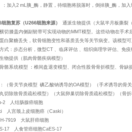
）：加入2 mL胰_酶，静置，待细胞将脱落时，倒掉胰_酶，加
66细胞复苏（U266细胞来源）
通派生物提供（大鼠半月板撕裂（
横切膝盖内侧副韧带可实现动物的MMT模型。这些动物在手术后
蛋白聚糖丢失，软骨细胞变性和基质丢失等关节病变。该模型可
方式：步态分析，微型CT 、临床评估 、组织病理学评估、免疫
生物提供（肌肉骨骼疾病模型）
骨骼系统模型 ：椎间盘退变模型、闭合性股骨骨折模型、骨缺损
：（骨关节炎模型 碘乙酸钠诱导的OA模型）（手术诱导的骨关
丸切除致骨质疏松模型）（大鼠卵巢切除骨质疏松模型）（骨折
co-2 人结肠腺癌细胞
ski 人宫颈上皮细胞癌（Caski）
RH-7919 大鼠肝癌细胞
ES-17 人食管癌细胞CaES-17