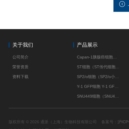
关于我们
产品展示
公司简介
Capan-1胰腺癌细胞（Capan-1细胞株）
荣誉资质
ST细胞（ST传代细胞库）
资料下载
SP2/o细胞（SP2/o小鼠骨髓瘤细胞）
Y-1 GFP细胞 Y-1 GFP肾上腺皮质细胞
SNU449细胞（SNU449肝癌细胞库）
版权所有 © 2026 通派（上海）生物科技有限公司 备案号：
沪ICP