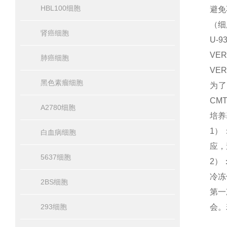
HBL100细胞
避免
（细
肾癌细胞
U-
VER
肺癌细胞
VER
黑色素瘤细胞
为了
CM
A2780细胞
培养
1）
白血病细胞
应，
5637细胞
2）
冷冻保
2BS细胞
第一
293细胞
会。