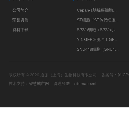
公司简介
Capan-1胰腺癌细胞（Capan-1细胞株）
荣誉资质
ST细胞（ST传代细胞库）
资料下载
SP2/o细胞（SP2/o小鼠骨髓瘤细胞）
Y-1 GFP细胞 Y-1 GFP肾上腺皮质细胞
SNU449细胞（SNU449肝癌细胞库）
版权所有 © 2026 通派（上海）生物科技有限公司 备案号：
沪ICP
技术支持：
智慧城市网
管理登陆
sitemap.xml