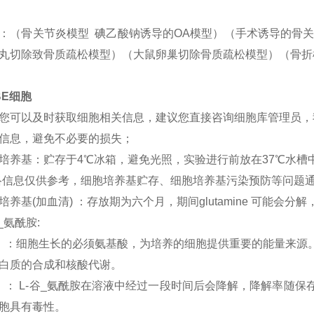
：（骨关节炎模型 碘乙酸钠诱导的OA模型）（手术诱导的骨关
丸切除致骨质疏松模型）（大鼠卵巢切除骨质疏松模型）（骨折
BE细胞
您可以及时获取细胞相关信息，建议您直接咨询细胞库管理员，
信息，避免不必要的损失；
培养基：贮存于4℃冰箱，避免光照，实验进行前放在37℃水槽
络信息仅供参考，细胞培养基贮存、细胞培养基污染预防等问题
培养基(加血清) ：存放期为六个月，期间glutamine 可能会分解
谷_氨酰胺:
）：细胞生长的必须氨基酸，为培养的细胞提供重要的能量来源。
白质的合成和核酸代谢。
）： L-谷_氨酰胺在溶液中经过一段时间后会降解，降解率随保
胞具有毒性。