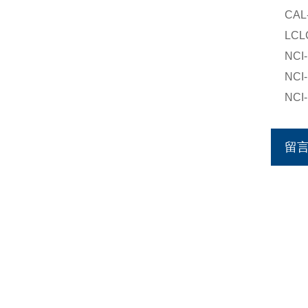
CA
LC
NC
NC
NC
留