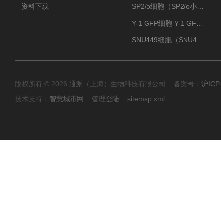
资料下载
SP2/o细胞（SP2/o小鼠骨髓瘤细胞）
Y-1 GFP细胞 Y-1 GFP肾上腺皮质细胞
SNU449细胞（SNU449肝癌细胞库）
版权所有 © 2026 通派（上海）生物科技有限公司 备案号：
沪ICP
技术支持：
智慧城市网
管理登陆
sitemap.xml