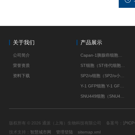
关于我们
产品展示
公司简介
Capan-1胰腺癌细胞（Capan-1细胞株）
荣誉资质
ST细胞（ST传代细胞库）
资料下载
SP2/o细胞（SP2/o小鼠骨髓瘤细胞）
Y-1 GFP细胞 Y-1 GFP肾上腺皮质细胞
SNU449细胞（SNU449肝癌细胞库）
版权所有 © 2026 通派（上海）生物科技有限公司 备案号：
沪ICP
技术支持：
智慧城市网
管理登陆
sitemap.xml