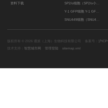
资料下载
SP2/o细胞（SP2/o小鼠骨髓瘤细胞）
Y-1 GFP细胞 Y-1 GFP肾上腺皮质细胞
SNU449细胞（SNU449肝癌细胞库）
版权所有 © 2026 通派（上海）生物科技有限公司 备案号：
沪ICP
技术支持：
智慧城市网
管理登陆
sitemap.xml