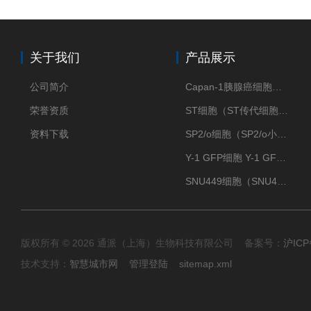
关于我们
产品展示
公司简介
Capan-1胰腺癌细胞（Capan-1细胞株）
荣誉资质
ST细胞（ST传代细胞库）
资料下载
SP2/o细胞（SP2/o小鼠骨髓瘤细胞）
Y-1 GFP细胞 Y-1 GFP肾上腺皮质细胞
SNU449细胞（SNU449肝癌细胞库）
版权所有 © 2026 通派（上海）生物科技有限公司 备案号：
沪ICP
技术支持：
智慧城市网
管理登陆
sitemap.xml