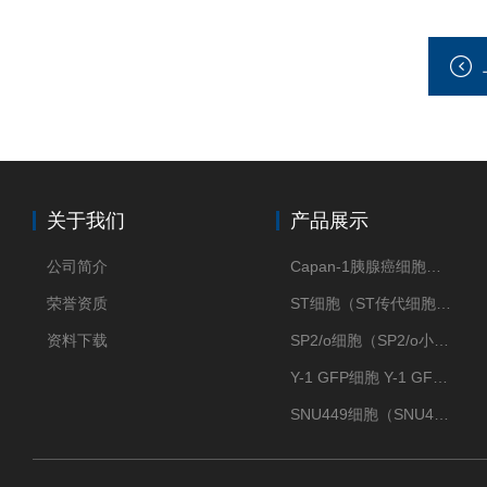
关于我们
产品展示
公司简介
Capan-1胰腺癌细胞（Capan-1细胞株）
荣誉资质
ST细胞（ST传代细胞库）
资料下载
SP2/o细胞（SP2/o小鼠骨髓瘤细胞）
Y-1 GFP细胞 Y-1 GFP肾上腺皮质细胞
SNU449细胞（SNU449肝癌细胞库）