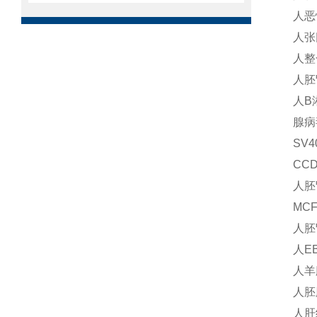
人恶
人张氏
人整
人胚
人B
腺病
SV
CCD
人胚
MC
人胚
人E
人羊
人胚
人肝细