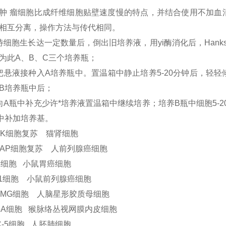
肿 瘤细胞比成纤维细胞贴壁速度慢的特点，并结合使用不加血
相互分离，操作方法与传代相同。
待细胞生长达一定数量后，倒出旧培养液，用yi酶消化后，Han
为此A、B、C三个培养瓶；
把悬液接种入A培养瓶中。置温箱中静止培养5-20分钟后，轻
B培养瓶中后；
向A瓶中补充少许*培养液置温箱中继续培养；培养B瓶中细胞5-
中补加培养基。
FK细胞复苏 猫肾细胞
CAP细胞复苏 人前列腺癌细胞
C细胞 小鼠胃癌细胞
-1细胞 小鼠前列腺癌细胞
7 MG细胞 人脑星形胶质母细胞
/6A细胞 猴脉络丛视网膜内皮细胞
C-5细胞 人胚肺细胞