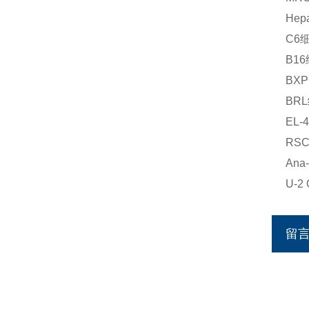
He
C6
B1
BX
BR
EL
RS
An
U-
留