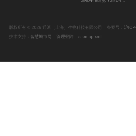
SNU449细胞（SNU449肝癌细胞库）
版权所有 © 2026 通派（上海）生物科技有限公司 备案号：
沪ICP
技术支持：
智慧城市网
管理登陆
sitemap.xml