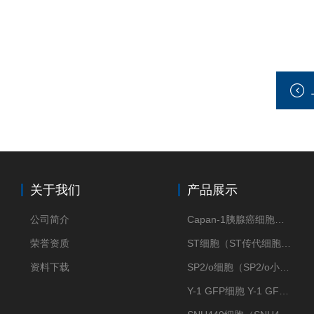
关于我们
产品展示
公司简介
Capan-1胰腺癌细胞（Capan-1细胞株）
荣誉资质
ST细胞（ST传代细胞库）
资料下载
SP2/o细胞（SP2/o小鼠骨髓瘤细胞）
Y-1 GFP细胞 Y-1 GFP肾上腺皮质细胞