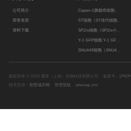
公司简介
Capan-1胰腺癌细胞（Capan-1细胞株）
荣誉资质
ST细胞（ST传代细胞库）
资料下载
SP2/o细胞（SP2/o小鼠骨髓瘤细胞）
Y-1 GFP细胞 Y-1 GFP肾上腺皮质细胞
SNU449细胞（SNU449肝癌细胞库）
版权所有 © 2026 通派（上海）生物科技有限公司 备案号：
沪ICP
技术支持：
智慧城市网
管理登陆
sitemap.xml