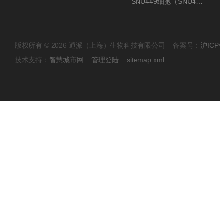
SNU449细胞（SNU449肝癌细胞库）
版权所有 © 2026 通派（上海）生物科技有限公司 备案号：
沪ICP
技术支持：
智慧城市网
管理登陆
sitemap.xml