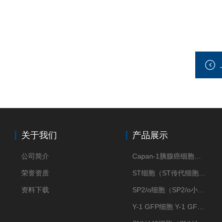
关于我们
产品展示
公司简介
Capan-1胰腺癌细胞（Capan-1细胞株）
荣誉资质
ST细胞（ST传代细胞库）
资料下载
SP2/o细胞（SP2/o小鼠骨髓瘤细胞）
Y-1 GFP细胞 Y-1 GFP肾上腺皮质细胞