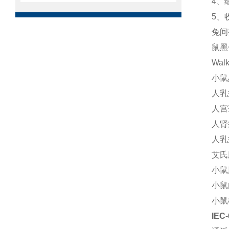
4、
5、
兔间
鼠黑
Wa
小鼠
人乳
人宫
人肾
人乳
艾氏
小鼠
小鼠
小鼠
IE