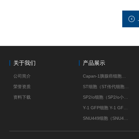
关于我们
产品展示
公司简介
Capan-1胰腺癌细胞（Capan-1细胞株）
荣誉资质
ST细胞（ST传代细胞库）
资料下载
SP2/o细胞（SP2/o小鼠骨髓瘤细胞）
Y-1 GFP细胞 Y-1 GFP肾上腺皮质细胞
SNU449细胞（SNU449肝癌细胞库）