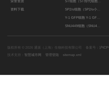
荣誉资质
ST细胞（ST传代细胞库）
资料下载
SP2/o细胞（SP2/o小鼠骨髓瘤细胞）
Y-1 GFP细胞 Y-1 GFP肾上腺皮质细胞
SNU449细胞（SNU449肝癌细胞库）
版权所有 © 2026 通派（上海）生物科技有限公司 备案号：
沪ICP
技术支持：
智慧城市网
管理登陆
sitemap.xml