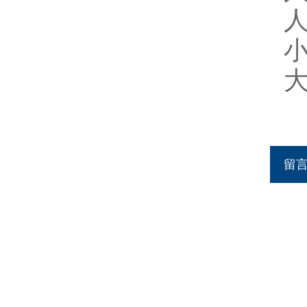
人
小
大
留