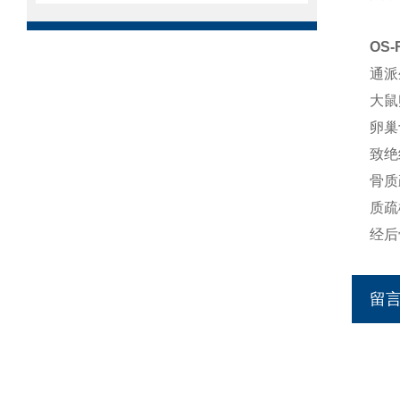
OS
通派
大鼠
卵巢
致绝
骨质
质疏
经后
留