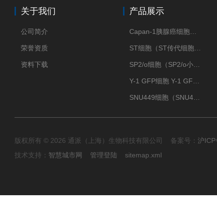
关于我们
产品展示
公司简介
Capan-1胰腺癌细胞（Capan-1细胞株）
荣誉资质
ST细胞（ST传代细胞库）
资料下载
SP2/o细胞（SP2/o小鼠骨髓瘤细胞）
Y-1 GFP细胞 Y-1 GFP肾上腺皮质细胞
SNU449细胞（SNU449肝癌细胞库）
版权所有 © 2026 通派（上海）生物科技有限公司 备案号：
沪ICP
技术支持：
智慧城市网
管理登陆
sitemap.xml